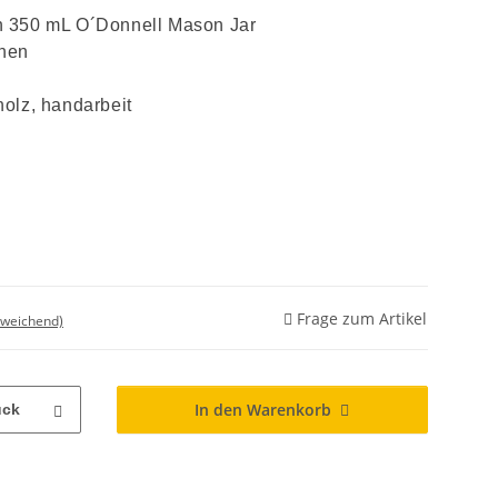
n 350 mL O´Donnell Mason Jar
hen
holz, handarbeit
Frage zum Artikel
bweichend)
In den Warenkorb
ück