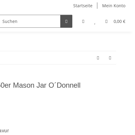
Startseite
Mein Konto
Jagdauszeichnungen
Stempel
Teamware
0,00 €
350er Mason Jar O´Donnell
avur