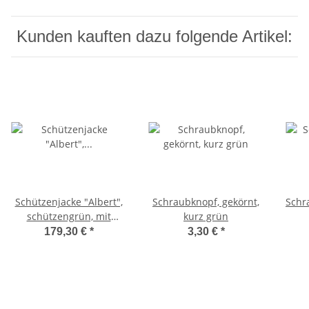
Kunden kauften dazu folgende Artikel:
Schützenjacke "Albert",
Schraubknopf, gekörnt,
Schra
schützengrün, mit
kurz grün
Rückenriegel 30
179,30 €
*
3,30 €
*