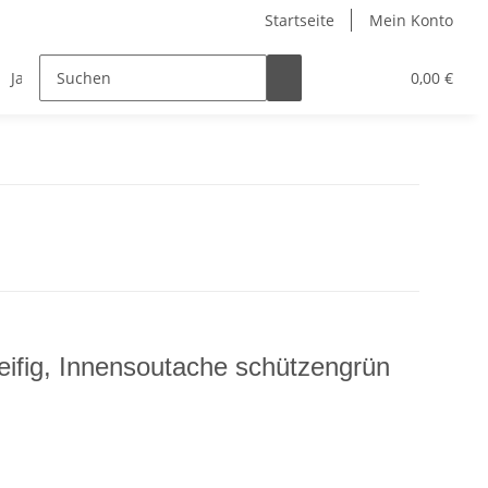
Startseite
Mein Konto
Jagdauszeichnungen
Stempel
Teamware
0,00 €
reifig, Innensoutache schützengrün