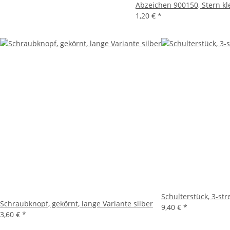
Abzeichen 900150, Stern kle
1,20 €
*
Schulterstück, 3-stre
Schraubknopf, gekörnt, lange Variante silber
9,40 €
*
3,60 €
*