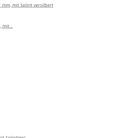
 mm, mit Splint versilbert
it Splint(en)