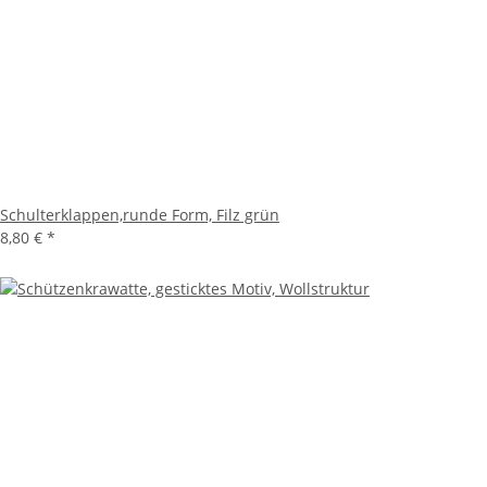
Schulterklappen,runde Form, Filz grün
8,80 €
*