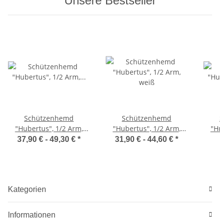
Unsere Bestseller
Schützenhemd
Schützenhemd
"Hubertus", 1/2 Arm,
"Hubertus", 1/2 Arm,
"H
weiß, mit Stick
weiß
37,90 € -
49,30 €
*
31,90 € -
44,60 €
*
Kategorien
Informationen