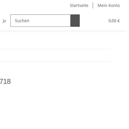
Startseite
Mein Konto
Jagdauszeichnungen
Stempel
Teamware
0,00 €
1718