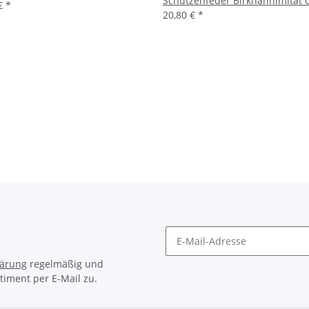
Schützenfeder Birkhahnimitat 
 €
*
20,80 €
*
lärung
regelmäßig und
timent per E-Mail zu.