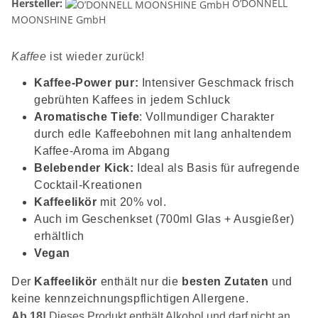
Hersteller:
O’DONNELL
MOONSHINE GmbH
Kaffee
ist wieder zurück!
Kaffee-Power pur:
Intensiver Geschmack frisch
gebrühten Kaffees in jedem Schluck
Aromatische Tiefe
: Vollmundiger Charakter
durch edle Kaffeebohnen mit lang anhaltendem
Kaffee-Aroma im Abgang
Belebender Kick:
Ideal als Basis für aufregende
Cocktail-Kreationen
Kaffeelikör
mit 20% vol.
Auch im Geschenkset (700ml Glas + Ausgießer)
erhältlich
Vegan
Der
Kaffeelikör
enthält nur die
besten Zutaten
und
keine kennzeichnungspflichtigen Allergene.
Ab 18!
Dieses Produkt enthält Alkohol und darf nicht an