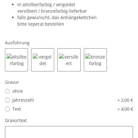
in altsilberfarbig / vergoldet
versilbert / bronzefarbig lieferbar
falls gewünscht, das Anhängekettchen
bitte seperat bestellen
Ausführung
altsilberfarbig
vergoldet
versilbert
bronzefarbig
Gravur
ohne
Jahreszahl
+ 2,00 €
Text
+ 4,00 €
Gravurtext
Gravurtext