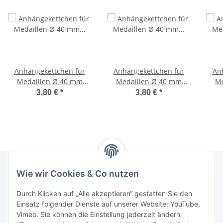
Anhängekettchen für
Anhängekettchen für
An
Medaillen Ø 40 mm
Medaillen Ø 40 mm
Me
altsilberfarbig
vergoldet
3,80 €
*
3,80 €
*
Wie wir Cookies & Co nutzen
Newsletter Abonnieren
Durch Klicken auf „Alle akzeptieren“ gestatten Sie den
Einsatz folgender Dienste auf unserer Website: YouTube,
Bitte senden Sie mir entsprechend Ihrer
Vimeo. Sie können die Einstellung jederzeit ändern
Datenschutzerklärung
regelmäßig und jederzeit widerruflich