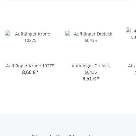
Aufhänger Krone 10275
Aufhänger Dreieck
Abzeich
60435
8,60 €
*
gep
8,51 €
*