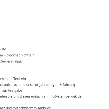
ause.
r - trocknet nicht ein
l.Serienmäßig.
nschten Text ein.
ext entsprechend unserer jahrelangen Erfahrung
l zur Freigabe
ilen Sie uns diesen einfach an
info@stempel-mk.de
warz und mit schwarzem Abdruck,