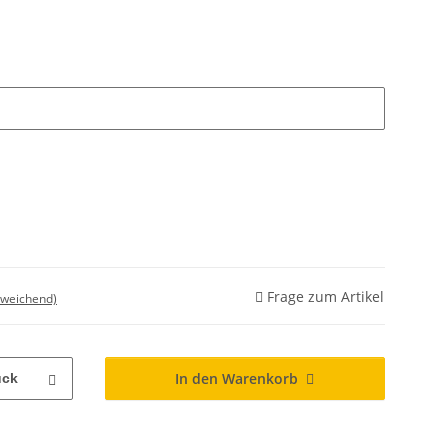
Frage zum Artikel
bweichend)
In den Warenkorb
ück